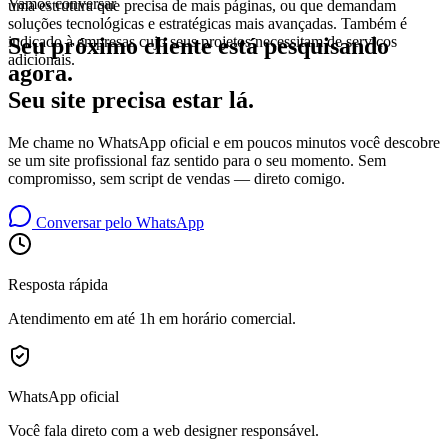
Vamos conversar
uma estrutura que precisa de mais páginas, ou que demandam
soluções tecnológicas e estratégicas mais avançadas. Também é
Seu próximo cliente está pesquisando
indicado à empresas cujo seus projetos necessitam de serviços
adicionais.
agora.
Seu site precisa estar lá.
Me chame no WhatsApp oficial e em poucos minutos você descobre
se um site profissional faz sentido para o seu momento. Sem
compromisso, sem script de vendas — direto comigo.
Conversar pelo WhatsApp
Resposta rápida
Atendimento em até 1h em horário comercial.
WhatsApp oficial
Você fala direto com a web designer responsável.