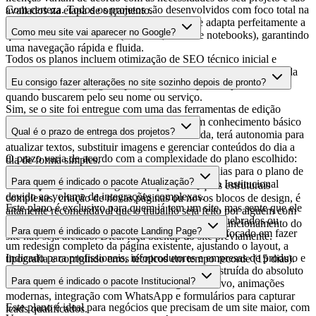
Com certeza. Todos os projetos são desenvolvidos com foco total na
avaliados na etapa de orçamento.
experiência mobile (responsiva). O layout se adapta perfeitamente a
Como meu site vai aparecer no Google?
qualquer tamanho de tela (celulares, tablets e notebooks), garantindo
uma navegação rápida e fluida.
Todos os planos incluem otimização de SEO técnico inicial e
indexação no Google. Isso significa que estruturamos o código da
Eu consigo fazer alterações no site sozinho depois de pronto?
forma que o Google gosta para que sua empresa seja encontrada
quando buscarem pelo seu nome ou serviço.
Sim, se o site foi entregue com uma das ferramentas de edição
(WordPress ou Framer). Caso você tenha um conhecimento básico
Qual é o prazo de entrega dos projetos?
sobre o funcionamento da ferramenta utilizada, terá autonomia para
atualizar textos, substituir imagens e gerenciar conteúdos do dia a
O prazo varia de acordo com a complexidade do plano escolhido:
dia de forma simples.
até 15 dias para o plano de Atualização, até 30 dias para o plano de
Para quem é indicado o pacote Atualização?
Landing Page, e prazos sob medida para o plano Institucional
Se não possui editor integrado ou para alterações estruturais
devido ao volume de integrações complexas.
complexas, criação de novas páginas ou novos blocos de design, é
Este plano é exclusivo para quem já tem um site, mas sente que ele
altamente recomendável que o trabalho seja feito por alguém com
está com o visual ultrapassado, lento, com links quebrados ou
conhecimento técnico amplo para garantir que o funcionamento do
Para quem é indicado o pacote Landing Page?
desalinhado com o momento atual da empresa. É focado em fazer
site não seja afetado. Dica: faça backup do site previamente.
um redesign completo da página existente, ajustando o layout, a
Indicado para profissionais, infoprodutores e empresas de produto e
tipografia e corrigindo erros técnicos em tempo recorde (15 dias).
serviços, que precisam de uma página única construída do absoluto
Para quem é indicado o pacote Institucional?
zero. É perfeito se você busca um design exclusivo, animações
modernas, integração com WhatsApp e formulários para capturar
Este plano é ideal para negócios que precisam de um site maior, com
leads qualificados.