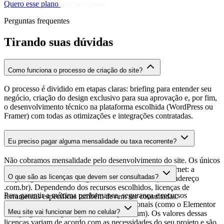
Quero esse plano
Solicitar orçamento
Perguntas frequentes
Tirando suas dúvidas
Como funciona o processo de criação do site?
O processo é dividido em etapas claras: briefing para entender seu
negócio, criação do design exclusivo para sua aprovação e, por fim,
o desenvolvimento técnico na plataforma escolhida (WordPress ou
Framer) com todas as otimizações e integrações contratadas.
Eu preciso pagar alguma mensalidade ou taxa recorrente?
Não cobramos mensalidade pelo desenvolvimento do site. Os únicos
custos recorrentes que você terá são os padrões da internet: a
O que são as licenças que devem ser consultadas?
hospedagem do site e o registro do seu domínio (seu endereço
.com.br). Dependendo dos recursos escolhidos, licenças de
Para garantir a máxima performance, segurança e recursos
ferramentas específicas também devem ser consultadas.
avançados, utilizamos ferramentas profissionais (como o Elementor
Meu site vai funcionar bem no celular?
Pro, plugins de segurança ou temas premium). Os valores dessas
licenças variam de acordo com as necessidades do seu projeto e são