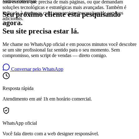
Vamos conversar
uma estrutura que precisa de mais páginas, ou que demandam
soluções tecnológicas e estratégicas mais avançadas. Também é
Seu próximo cliente está pesquisando
indicado à empresas cujo seus projetos necessitam de serviços
adicionais.
agora.
Seu site precisa estar lá.
Me chame no WhatsApp oficial e em poucos minutos você descobre
se um site profissional faz sentido para o seu momento. Sem
compromisso, sem script de vendas — direto comigo.
Conversar pelo WhatsApp
Resposta rápida
Atendimento em até 1h em horário comercial.
WhatsApp oficial
Você fala direto com a web designer responsável.