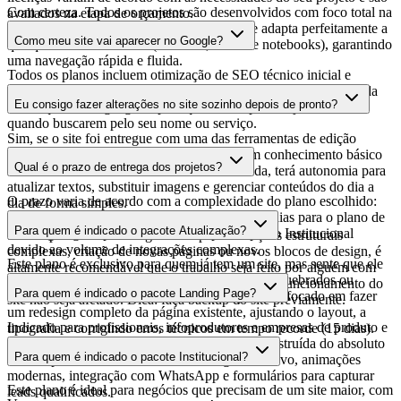
Com certeza. Todos os projetos são desenvolvidos com foco total na
avaliados na etapa de orçamento.
experiência mobile (responsiva). O layout se adapta perfeitamente a
Como meu site vai aparecer no Google?
qualquer tamanho de tela (celulares, tablets e notebooks), garantindo
uma navegação rápida e fluida.
Todos os planos incluem otimização de SEO técnico inicial e
indexação no Google. Isso significa que estruturamos o código da
Eu consigo fazer alterações no site sozinho depois de pronto?
forma que o Google gosta para que sua empresa seja encontrada
quando buscarem pelo seu nome ou serviço.
Sim, se o site foi entregue com uma das ferramentas de edição
(WordPress ou Framer). Caso você tenha um conhecimento básico
Qual é o prazo de entrega dos projetos?
sobre o funcionamento da ferramenta utilizada, terá autonomia para
atualizar textos, substituir imagens e gerenciar conteúdos do dia a
O prazo varia de acordo com a complexidade do plano escolhido:
dia de forma simples.
até 15 dias para o plano de Atualização, até 30 dias para o plano de
Para quem é indicado o pacote Atualização?
Landing Page, e prazos sob medida para o plano Institucional
Se não possui editor integrado ou para alterações estruturais
devido ao volume de integrações complexas.
complexas, criação de novas páginas ou novos blocos de design, é
Este plano é exclusivo para quem já tem um site, mas sente que ele
altamente recomendável que o trabalho seja feito por alguém com
está com o visual ultrapassado, lento, com links quebrados ou
conhecimento técnico amplo para garantir que o funcionamento do
Para quem é indicado o pacote Landing Page?
desalinhado com o momento atual da empresa. É focado em fazer
site não seja afetado. Dica: faça backup do site previamente.
um redesign completo da página existente, ajustando o layout, a
Indicado para profissionais, infoprodutores e empresas de produto e
tipografia e corrigindo erros técnicos em tempo recorde (15 dias).
serviços, que precisam de uma página única construída do absoluto
Para quem é indicado o pacote Institucional?
zero. É perfeito se você busca um design exclusivo, animações
modernas, integração com WhatsApp e formulários para capturar
Este plano é ideal para negócios que precisam de um site maior, com
leads qualificados.